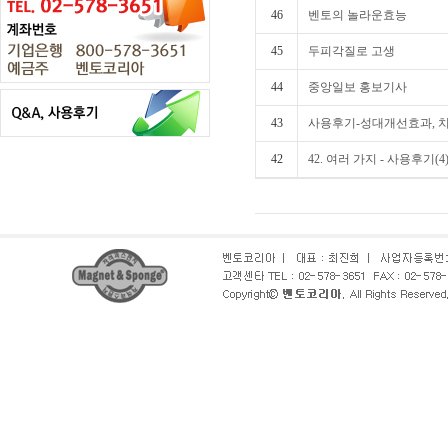
46
벤토의 놀라운효능
45
두피각질로 고생
44
중앙일보 홍보기사
43
사용후기-성대개선효과, 치
42
42. 여러 가지 - 사용후기(4