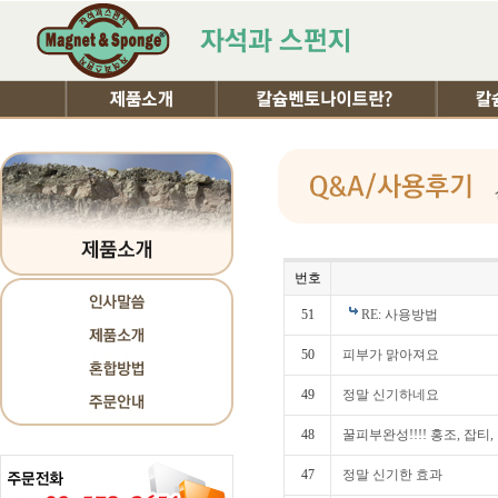
번호
51
RE: 사용방법
50
피부가 맑아져요
49
정말 신기하네요
48
꿀피부완성!!!! 홍조, 잡티,
47
정말 신기한 효과