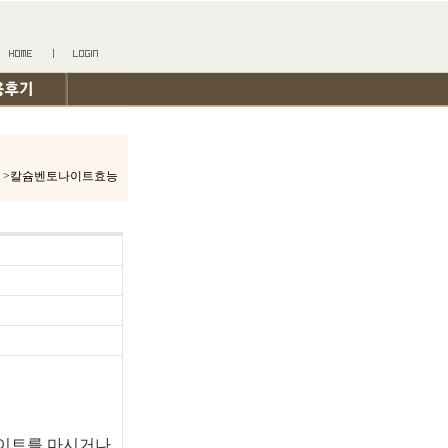
>칼슘벤토나이트효능
나이트를 마시거나