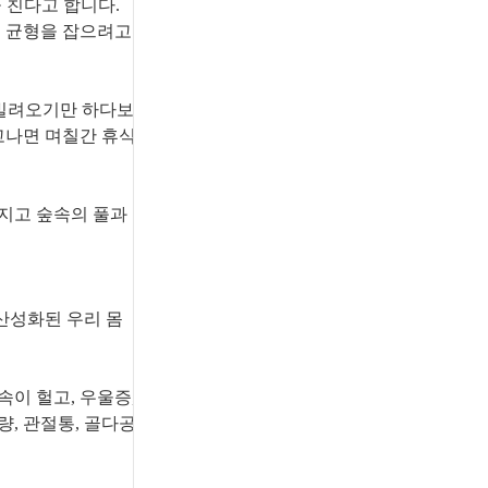
을 친다고 합니다.
H의 균형을 잡으려고
 빌려오기만 하다보
고나면 며칠간 휴식
지고 숲속의 풀과
산성화된 우리 몸
속이 헐고, 우울증,
량, 관절통, 골다공